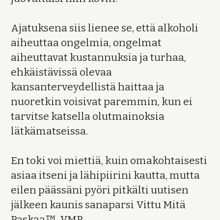
Ajatuksena siis lienee se, että alkoholi
aiheuttaa ongelmia, ongelmat
aiheuttavat kustannuksia ja turhaa,
ehkäistävissä olevaa
kansanterveydellistä haittaa ja
nuoretkin voisivat paremmin, kun ei
tarvitse katsella olutmainoksia
lätkämatseissa.
En toki voi miettiä, kuin omakohtaisesti
asiaa itseni ja lähipiirini kautta, mutta
eilen päässäni pyöri pitkälti uutisen
jälkeen kaunis sanaparsi Vittu Mitä
Paskaa™. VMP.