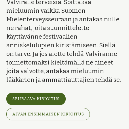
Valviralle terveisiä. Soittakaa
mieluumin vaikka Suomen
Mielenterveysseuraan ja antakaa niille
ne rahat, joita suunnittelette
käyttävänne festivaalien
anniskelulupien kiristämiseen. Siellä
on tarve. Ja jos aiotte tehdä Valviranne
toimettomaksi kieltämällä ne aineet
joita valvotte, antakaa mieluumin
lääkärien ja ammattiauttajien tehdä se.
SEURAAVA KIRJOITUS
AIVAN ENSIMMÄINEN KIRJOITUS