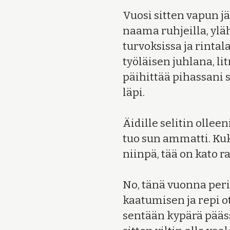
Vuosi sitten vapun 
naama ruhjeilla, ylä
turvoksissa ja rinta
työläisen juhlana, li
päihittää pihassani 
läpi.
Äidille selitin ollee
tuo sun ammatti. Kuk
niinpä, tää on kato 
No, tänä vuonna per
kaatumisen ja repi ot
sentään kypärä pääss