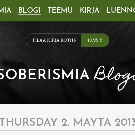
MIA
BLOGI
TEEMU
KIRJA
LUENN
TILAA KIRJA KOTIIN
19,95 €
Blog
SOBERISMIA
THURSDAY 2. MAYTA 201