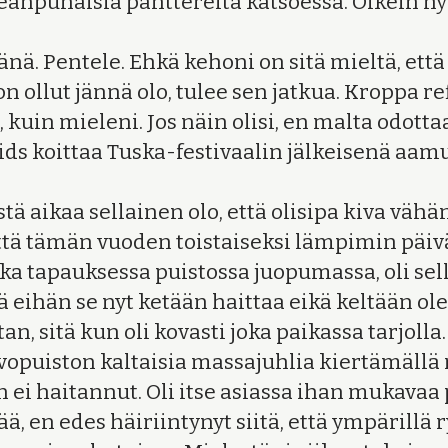
aleanpunaisia panttereita katsoessa. Oikein hy
nä. Pentele. Ehkä kehoni on sitä mieltä, että
n ollut jännä olo, tulee sen jatkua. Kroppa ref
uin mieleni. Jos näin olisi, en malta odotta
ids koittaa Tuska-festivaalin jälkeisenä aam
stä aikaa sellainen olo, että olisipa kiva vähä
ttä tämän vuoden toistaiseksi lämpimin päivä 
a tapauksessa puistossa juopumassa, oli sella
ä eihän se nyt ketään haittaa eikä keltään ole 
n, sitä kun oli kovasti joka paikassa tarjolla.
ivopuiston kaltaisia massajuhlia kiertämällä
n ei haitannut. Oli itse asiassa ihan mukavaa
, en edes häiriintynyt siitä, että ympärillä 