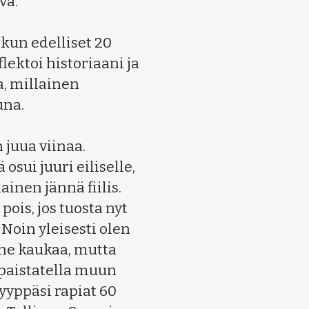
vä.
 kun edelliset 20
lektoi historiaani ja
a, millainen
una.
n juua viinaa.
osui juuri eiliselle,
inen jännä fiilis.
pois, jos tuosta nyt
 Noin yleisesti olen
 ne kaukaa, mutta
 paistatella muun
ryyppäsi rapiat 60