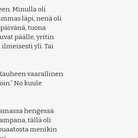
en. Minulla oli
ammas läpi, nenä oli
 päivänä, tuona
vat päälle, yritin
lmeisesti yli. Tai
 ”Kauheen vaarallinen
oin.” No kuule
 samassa hengessä
ampana, tällä oli
appuaatosta menikin