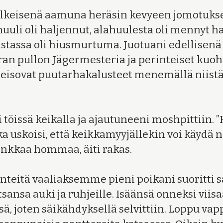
jälkeisenä aamuna heräsin kevyeen jomotukse
huuli oli haljennut, alahuulesta oli mennyt h
lastassa oli hiusmurtuma. Juotuani edellisenä
tran pullon Jägermesteria ja perinteiset kuohu
seisovat puutarhakalusteet menemällä niistä i
ni töissä keikalla ja ajautuneeni moshpittiin.
a uskoisi, että keikkamyyjällekin voi käydä n
rankkaa hommaa, äiti rakas.
inteitä vaaliaksemme pieni poikani suoritti
sansa auki ja ruhjeille. Isäänsä onneksi viisa
ä, joten säikähdyksellä selvittiin. Loppu v