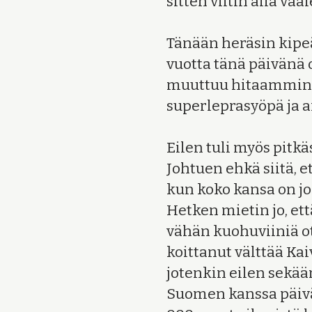
sitten viltin alla va
Tänään heräsin kipeä
vuotta tänä päivänä o
muuttuu hitaammin, k
superleprasyöpä ja a
Eilen tuli myös pitkä
Johtuen ehkä siitä, e
kun koko kansa on jok
Hetken mietin jo, ett
vähän kuohuviiniä ota
koittanut välttää Ka
jotenkin eilen sekää
Suomen kanssa päivää