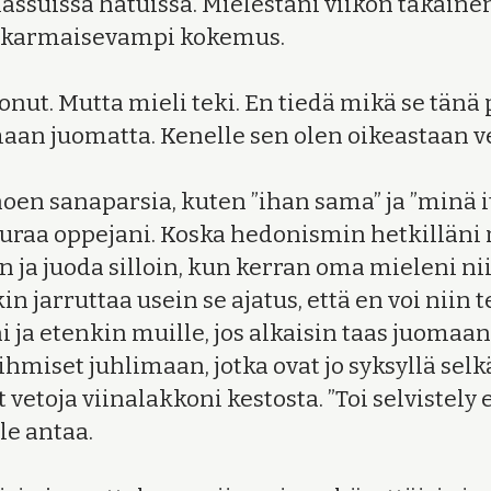
ssuissa hatuissa. Mielestäni viikon takaine
n karmaisevampi kokemus.
nut. Mutta mieli teki. En tiedä mikä se tänä 
aan juomatta. Kenelle sen olen oikeastaan v
oen sanaparsia, kuten ”ihan sama” ja ”minä its
uraa oppejani. Koska hedonismin hetkilläni 
n ja juoda silloin, kun kerran oma mieleni nii
n jarruttaa usein se ajatus, että en voi niin 
 ja etenkin muille, jos alkaisin taas juomaan
ihmiset juhlimaan, jotka ovat jo syksyllä sel
vetoja viinalakkoni kestosta. ”Toi selvistely e
le antaa.