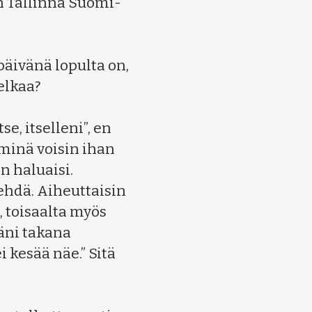
n Tallinna Suomi-
päivänä lopulta on,
elkaa?
e, itselleni”, en
minä voisin ihan
n haluaisi.
tehdä. Aiheuttaisin
, toisaalta myös
käni takana
i kesää näe.” Sitä