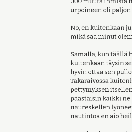
000 muuta ihmistä ha
urpoineen oli paljo
No, en kuitenkaan juo
mikä saa minut olem
Samalla, kun täällä h
kuitenkaan täysin se
hyvin ottaa sen pullo
Takaraivossa kuitenki
pettymyksen itselleni
päästäisin kaikki ne 
naureskellen lyöneet 
nautintoa en aio heil