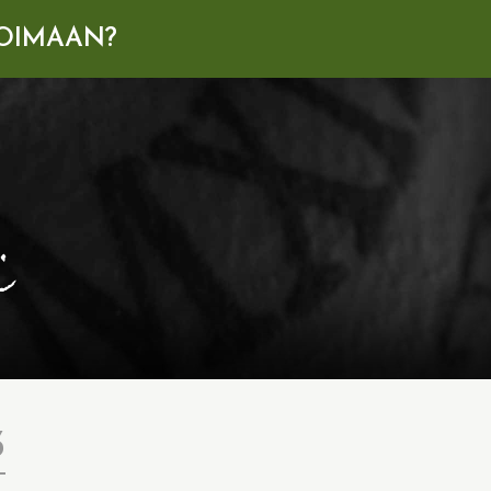
OIMAAN?
i
3