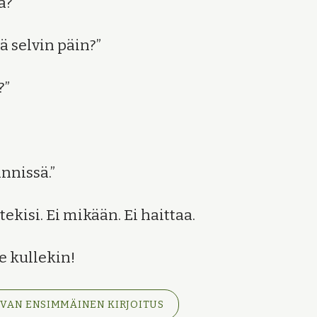
ä?”
lä selvin päin?”
?”
nnissä.”
 tekisi. Ei mikään. Ei haittaa.
e kullekin!
IVAN ENSIMMÄINEN KIRJOITUS