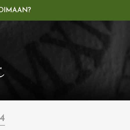
OIMAAN?
i
4