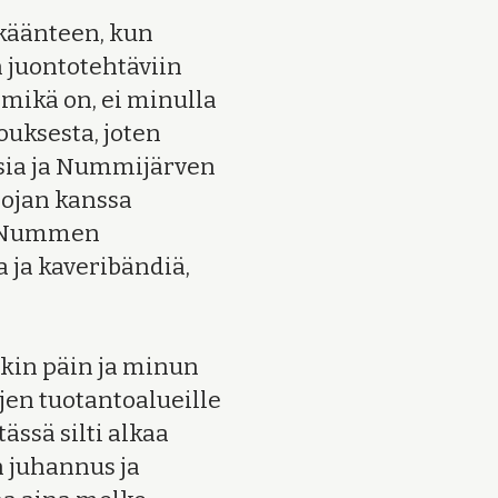
käänteen, kun
 juontotehtäviin
 mikä on, ei minulla
ouksesta, joten
sia ja Nummijärven
pojan kanssa
ta Nummen
a ja kaveribändiä,
nkin päin ja minun
ojen tuotantoalueille
ässä silti alkaa
 juhannus ja