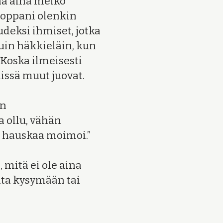
taa aina melko
uoppani olenkin
deksi ihmiset, jotka
 kuin häkkieläin, kun
 Koska ilmeisesti
 missä muut juovat.
en
a ollu, vähän
on hauskaa moimoi.”
mitä ei ole aina
lta kysymään tai