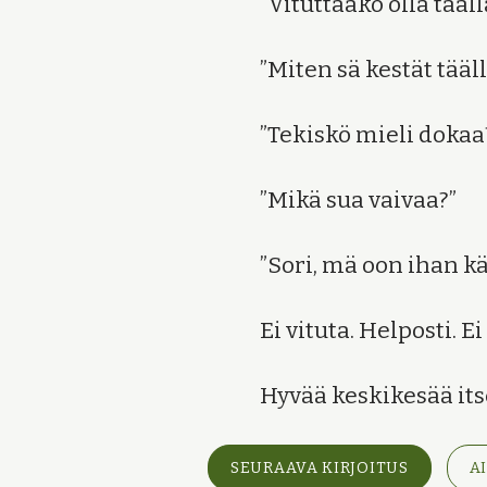
”Vituttaako olla tääll
”Miten sä kestät tääl
”Tekiskö mieli dokaa
”Mikä sua vaivaa?”
”Sori, mä oon ihan kä
Ei vituta. Helposti. Ei
Hyvää keskikesää its
SEURAAVA KIRJOITUS
A