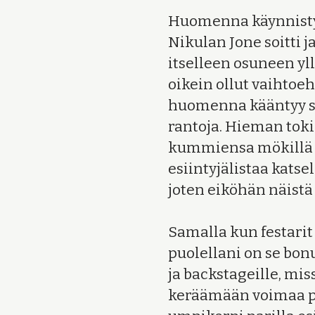
Huomenna käynnisty
Nikulan Jone soitti
itselleen osuneen yll
oikein ollut vaihtoe
huomenna kääntyy si
rantoja. Hieman tok
kummiensa mökillä F
esiintyjälistaa katse
joten eiköhän näistä
Samalla kun festarit
puolellani on se bon
ja backstageille, mis
keräämään voimaa pa