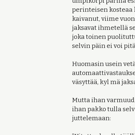
umpikorpi parilla es
perinteisen kosteaa
kaivanut, viime vuo
jaksavat ihmetellä se
joka toinen puolitutt
selvin päin ei voi pit
Huomasin usein vetä
automaattivastauksen
väsyttää, kyl mä jaks
Mutta ihan varmuuden
ihan pakko tulla sel
juttelemaan: