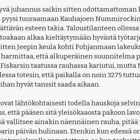
vä juhannus saikin sitten odottamattoman 
 ja pyysi tuuraamaan Kauhajoen Nummirockin
ättävän esteen takia. Taloustilanteen ollessa
htoakaan alkaa kieltäytymään hyvästä työtarj
tten Jeepin keula kohti Pohjanmaan lakeuk
i harmittaa, että alkuperäinen suunnitelma 
iskarsin taatussa rauhassa kariutui, mut
llessa totesin, että paikalla on noin 3275 tuttu
 ihan hyvät tanssit saada aikaan.
 ovat lähtökohtaisesti todella hauskoja selvi
us, että pääsen sitä yleisökaaosta pakoon lav
sä vallitsee ainakin näennäinen rauha, pitää t
rin päivän hulinaan. Etenkin kun edessä on