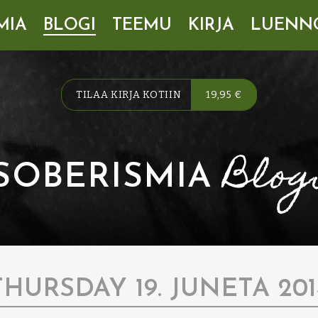
MIA
BLOGI
TEEMU
KIRJA
LUENN
TILAA KIRJA KOTIIN
19,95 €
Blog
SOBERISMIA
THURSDAY 19. JUNETA 201