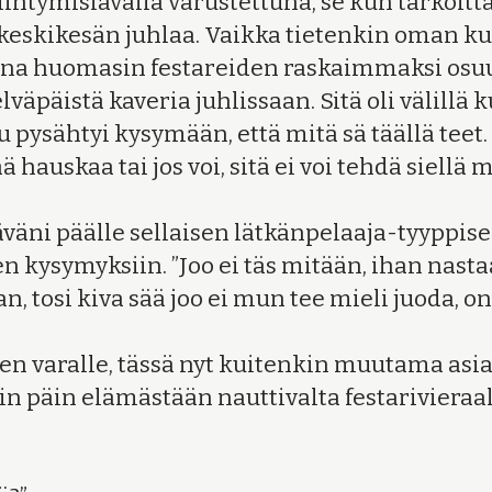
iintymislavalla varustettuna, se kun tarkoit
 keskikesän juhlaa. Vaikka tietenkin oman k
nna huomasin festareiden raskaimmaksi osuu
lväpäistä kaveria juhlissaan. Sitä oli välillä
u pysähtyi kysymään, että mitä sä täällä teet.
ää hauskaa tai jos voi, sitä ei voi tehdä siellä
väni päälle sellaisen lätkänpelaaja-tyyppis
 kysymyksiin. ”Joo ei täs mitään, ihan nasta
an, tosi kiva sää joo ei mun tee mieli juoda, 
 varalle, tässä nyt kuitenkin muutama asia, 
vin päin elämästään nauttivalta festarivieraa